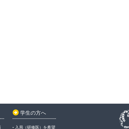
学生の方へ
面
入局（研修医）を希望