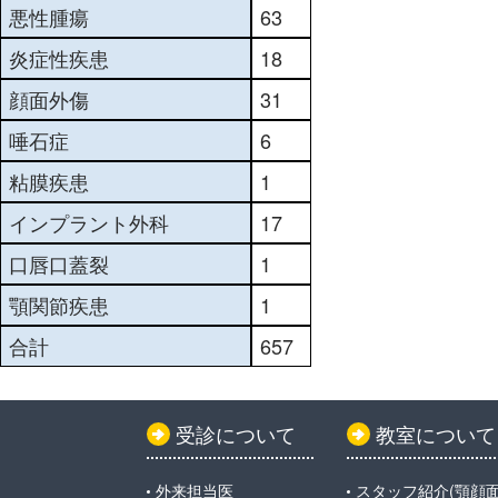
悪性腫瘍
63
炎症性疾患
18
顔面外傷
31
唾石症
6
粘膜疾患
1
インプラント外科
17
口唇口蓋裂
1
顎関節疾患
1
合計
657
受診について
教室について
外来担当医
スタッフ紹介(顎顔