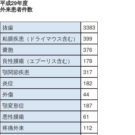
平成29年度
外来患者件数
抜歯
3383
粘膜疾患（ドライマウス含む）
399
嚢胞
376
良性腫瘍（エプーリス含む）
178
顎関節疾患
317
炎症
182
外傷
44
顎変形症
187
悪性腫瘍
61
疼痛外来
112