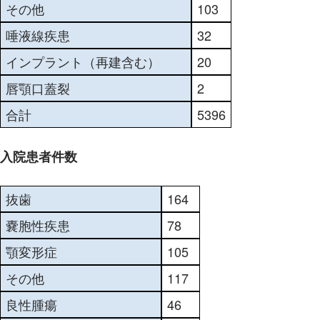
その他
103
唾液線疾患
32
インプラント（再建含む）
20
唇顎口蓋裂
2
合計
5396
入院患者件数
抜歯
164
嚢胞性疾患
78
顎変形症
105
その他
117
良性腫瘍
46